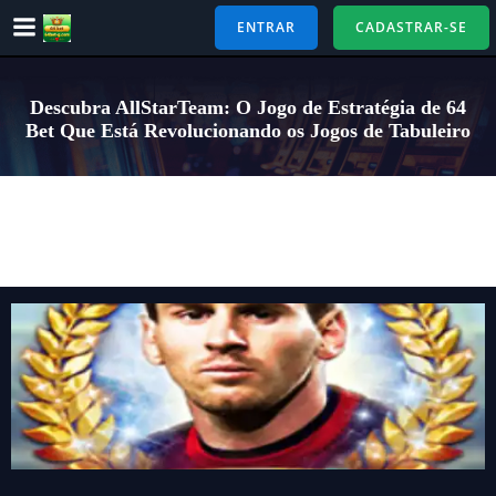
Pular
ENTRAR
CADASTRAR-SE
para
o
conteúdo
Descubra AllStarTeam: O Jogo de Estratégia de 64
Bet Que Está Revolucionando os Jogos de Tabuleiro