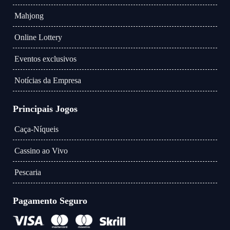
Mahjong
Online Lottery
Eventos exclusivos
Notícias da Empresa
Principais Jogos
Caça-Níqueis
Cassino ao Vivo
Pescaria
Pagamento Seguro