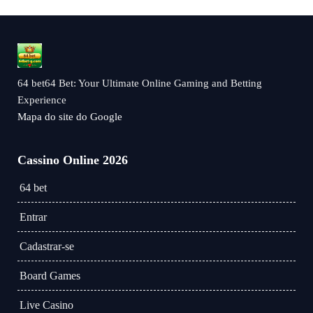
64 bet64 Bet: Your Ultimate Online Gaming and Betting
Experience
Mapa do site do Google
Cassino Online 2026
64 bet
Entrar
Cadastrar-se
Board Games
Live Casino