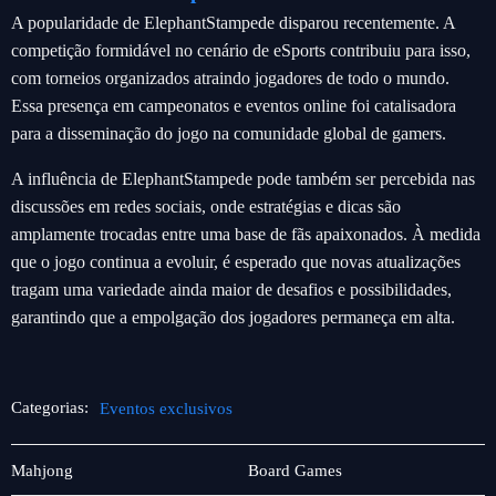
A popularidade de ElephantStampede disparou recentemente. A
competição formidável no cenário de eSports contribuiu para isso,
com torneios organizados atraindo jogadores de todo o mundo.
Essa presença em campeonatos e eventos online foi catalisadora
para a disseminação do jogo na comunidade global de gamers.
A influência de ElephantStampede pode também ser percebida nas
discussões em redes sociais, onde estratégias e dicas são
amplamente trocadas entre uma base de fãs apaixonados. À medida
que o jogo continua a evoluir, é esperado que novas atualizações
tragam uma variedade ainda maior de desafios e possibilidades,
garantindo que a empolgação dos jogadores permaneça em alta.
Categorias:
Eventos exclusivos
Live
Eventos
Mahjong
Board Games
Casino
exclusivos