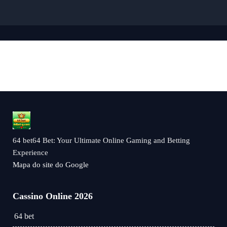
64 bet64 Bet: Your Ultimate Online Gaming and Betting
Experience
Mapa do site do Google
Cassino Online 2026
64 bet