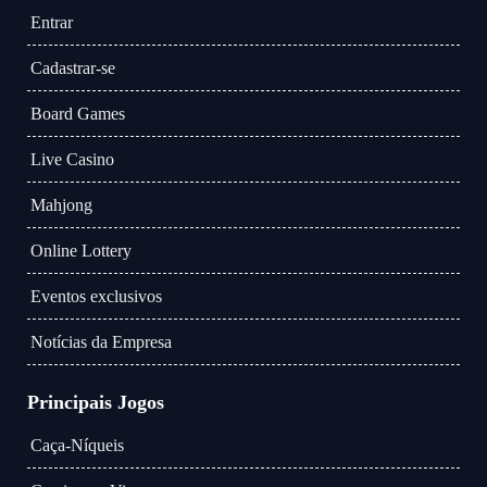
Entrar
Cadastrar-se
Board Games
Live Casino
Mahjong
Online Lottery
Eventos exclusivos
Notícias da Empresa
Principais Jogos
Caça-Níqueis