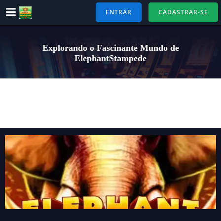
Pular
ENTRAR
CADASTRAR-SE
para
o
conteúdo
Explorando o Fascinante Mundo de
ElephantStampede