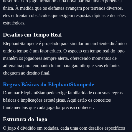
desenrolar do jogo, tornando cada nova partida uma experiência
única. À medida que os elefantes avançam por terrenos diversos,
eles enfrentam obstáculos que exigem respostas rápidas e decisões
estratégicas.
Desafios em Tempo Real
ElephantStampede é projetado para simular um ambiente dinâmico
onde o tempo é um fator crítico. O aspecto em tempo real do jogo
mantém os jogadores sempre alerta, oferecendo momentos de
adrenalina pura enquanto lutam para garantir que seus elefantes
cheguem ao destino final.
Regras Básicas do ElephantStampede
Dominar ElephantStampede exige familiaridade com suas regras
básicas e implicações estratégicas. Aqui estão os conceitos
fundamentais que cada jogador precisa conhecer:
Estrutura do Jogo
O jogo é dividido em rodadas, cada uma com desafios específicos