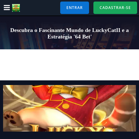
Pular
ENTRAR
CADASTRAR-SE
para
o
conteúdo
Descubra o Fascinante Mundo de LuckyCatII e a
Estratégia '64 Bet'