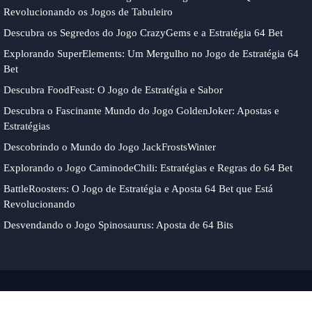
Revolucionando os Jogos de Tabuleiro
Descubra os Segredos do Jogo CrazyGems e a Estratégia 64 Bet
Explorando SuperElements: Um Mergulho no Jogo de Estratégia 64
Bet
Descubra FoodFeast: O Jogo de Estratégia e Sabor
Descubra o Fascinante Mundo do Jogo GoldenJoker: Apostas e
Estratégias
Descobrindo o Mundo do Jogo JackFrostsWinter
Explorando o Jogo CaminodeChili: Estratégias e Regras do 64 Bet
BattleRoosters: O Jogo de Estratégia e Aposta 64 Bet que Está
Revolucionando
Desvendando o Jogo Spinosaurus: Aposta de 64 Bits