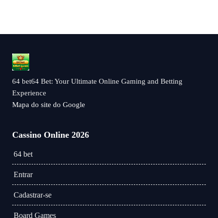
64 bet64 Bet: Your Ultimate Online Gaming and Betting
Experience
Mapa do site do Google
Cassino Online 2026
64 bet
Entrar
Cadastrar-se
Board Games