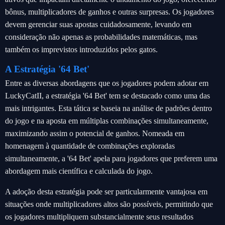
bônus, multiplicadores de ganhos e outras surpresas. Os jogadores
devem gerenciar suas apostas cuidadosamente, levando em
consideração não apenas as probabilidades matemáticas, mas
também os imprevistos introduzidos pelos gatos.
A Estratégia '64 Bet'
Entre as diversas abordagens que os jogadores podem adotar em
LuckyCatII, a estratégia '64 Bet' tem se destacado como uma das
mais intrigantes. Esta tática se baseia na análise de padrões dentro
do jogo e na aposta em múltiplas combinações simultaneamente,
maximizando assim o potencial de ganhos. Nomeada em
homenagem à quantidade de combinações exploradas
simultaneamente, a '64 Bet' apela para jogadores que preferem uma
abordagem mais científica e calculada do jogo.
A adoção desta estratégia pode ser particularmente vantajosa em
situações onde multiplicadores altos são possíveis, permitindo que
os jogadores multipliquem substancialmente seus resultados