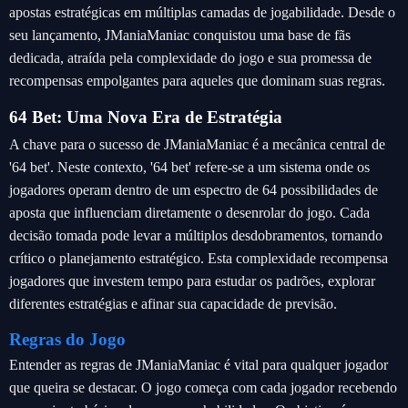
apostas estratégicas em múltiplas camadas de jogabilidade. Desde o
seu lançamento, JManiaManiac conquistou uma base de fãs
dedicada, atraída pela complexidade do jogo e sua promessa de
recompensas empolgantes para aqueles que dominam suas regras.
64 Bet: Uma Nova Era de Estratégia
A chave para o sucesso de JManiaManiac é a mecânica central de
'64 bet'. Neste contexto, '64 bet' refere-se a um sistema onde os
jogadores operam dentro de um espectro de 64 possibilidades de
aposta que influenciam diretamente o desenrolar do jogo. Cada
decisão tomada pode levar a múltiplos desdobramentos, tornando
crítico o planejamento estratégico. Esta complexidade recompensa
jogadores que investem tempo para estudar os padrões, explorar
diferentes estratégias e afinar sua capacidade de previsão.
Regras do Jogo
Entender as regras de JManiaManiac é vital para qualquer jogador
que queira se destacar. O jogo começa com cada jogador recebendo