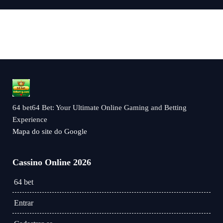
64 bet64 Bet: Your Ultimate Online Gaming and Betting
Experience
Mapa do site do Google
Cassino Online 2026
64 bet
Entrar