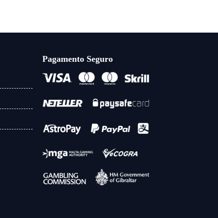
Pagamento Seguro