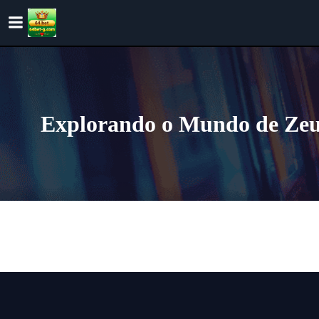
Pular
para
o
conteúdo
Explorando o Mundo de Zeu