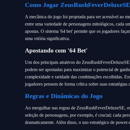
Como Jogar ZeusRushFeverDeluxeS
A mecânica do jogo foi projetada para ser acessível ao 
entre uma variedade de personagens mitológicos, cada um
apostas. O sistema '64 bet' permite que os jogadores faç
uma vitória significativa.
Apostando com '64 Bet'
Um dos principais atrativos do ZeusRushFeverDeluxeSE é 
podem ser apostadas para maximizar o potencial de ganho
complexidade e raridade das combinações escolhidas. Es
jogadores pensem de forma crítica sobre suas estratégias 
Regras e Dinâmicas do Jogo
Ao mergulhar nas regras de ZeusRushFeverDeluxeSE, os j
seleção de personagens, por exemplo, é crucial; cada per
dramaticamente. Além disso, o uso estratégico de power-