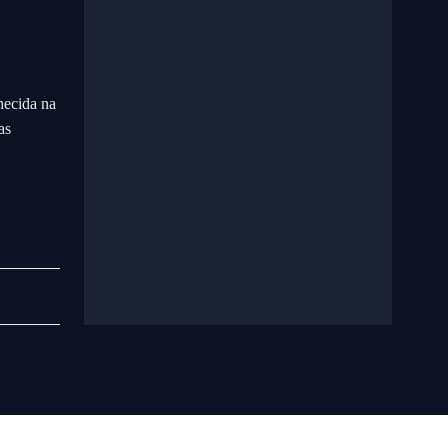
hecida na
as