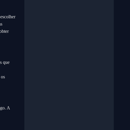
 escolher
as
obter
es que
 os
ogo. A