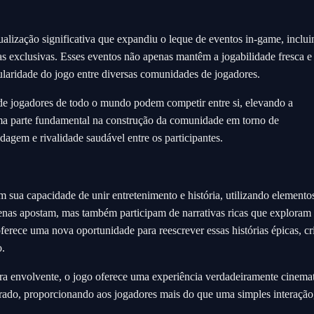
zação significativa que expandiu o leque de eventos in-game, inclui
 exclusivas. Esses eventos não apenas mantêm a jogabilidade fresca e
laridade do jogo entre diversas comunidades de jogadores.
de jogadores de todo o mundo podem competir entre si, elevando a
uma parte fundamental na construção da comunidade em torno de
gem e rivalidade saudável entre os participantes.
sua capacidade de unir entretenimento e história, utilizando elemento
penas apostam, mas também participam de narrativas ricas que exploram
ferece uma nova oportunidade para reescrever essas histórias épicas, c
o.
ora envolvente, o jogo oferece uma experiência verdadeiramente cinemat
ado, proporcionando aos jogadores mais do que uma simples interação