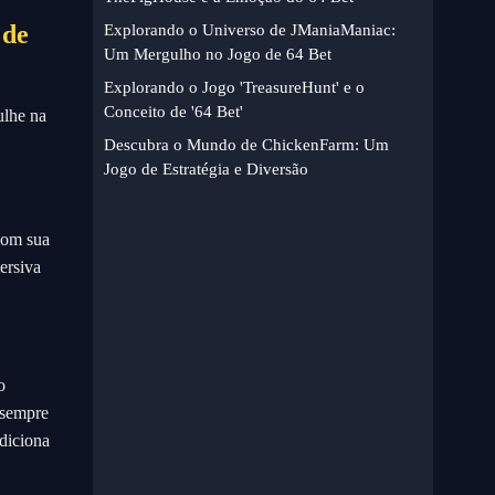
 de
Explorando o Universo de JManiaManiac:
Um Mergulho no Jogo de 64 Bet
Explorando o Jogo 'TreasureHunt' e o
Conceito de '64 Bet'
ulhe na
Descubra o Mundo de ChickenFarm: Um
Jogo de Estratégia e Diversão
com sua
ersiva
o
 sempre
adiciona