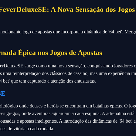
everDeluxeSE: A Nova Sensação dos Jogos
ionante jogo de apostas que incorpora a dinâmica de '64 bet'. Merg
ada Épica nos Jogos de Apostas
everDeluxeSE surge como uma nova sensação, conquistando jogadores 
s uma reinterpretação dos clássicos de cassino, mas uma experiência im
4 bet' que tem capturado a atenção dos entusiastas.
SE
lógico onde deuses e heróis se encontram em batalhas épicas. O jog
uses gregos, onde aventuras aguardam a cada esquina. A adrenalina está
ousadas e apostas inteligentes. A introdução das dinâmicas de '64 bet' 
es de vitória a cada rodada.