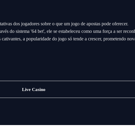
tivas dos jogadores sobre o que um jogo de apostas pode oferecer.
avés do sistema '64 bet', ele se estabeleceu como uma força a ser recon
s cativantes, a popularidade do jogo só tende a crescer, prometendo nov
Board
Live Casino
Games